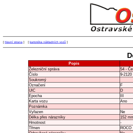
[
hlavní strana
] [
kartotéka nákladních vozů
]
D
Popis
Železniční správa
54 - Če
Číslo
9-2120
Soukromý
Označení
F
UIC
D
Epocha
III
Karta vozu
Ano
Poznámka
Vyřazen
Ne
Délka přes nárazníky
152 m
Hmotnost
-
Třmen
ROCO