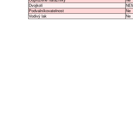
Odpružené nárazníky
Ne
Dvojkolí
NEM
Podvalníkovatelnost
Ne
Vodivý lak
Ne