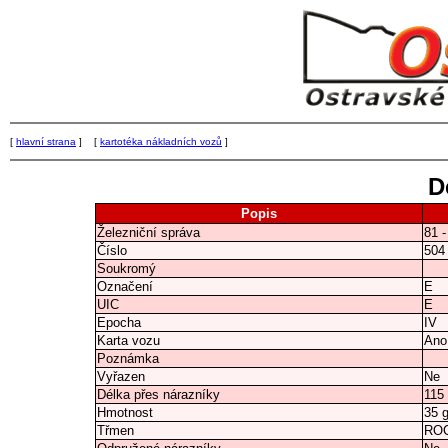
[
hlavní strana
] [
kartotéka nákladních vozů
]
D
Popis
Železniční správa
81 
Číslo
504
Soukromý
Označení
E
UIC
E
Epocha
IV
Karta vozu
Ano
Poznámka
Vyřazen
Ne
Délka přes nárazníky
115
Hmotnost
35 
Třmen
RO