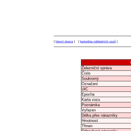
[
hlavní strana
] [
kartotéka nákladních vozů
]
Železniční správa
Číslo
Soukromý
Označení
UIC
Epocha
Karta vozu
Poznámka
Vyřazen
Délka přes nárazníky
Hmotnost
Třmen