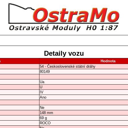
Detaily vozu
s
Hodnota
54 - Československé státní dráhy
80149
Ua
U
IV
Ano
Ne
148 mm
69 g
ROCO