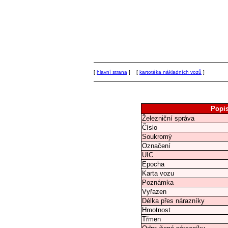
[
hlavní strana
] [
kartotéka nákladních vozů
]
Popi
Železniční správa
Číslo
Soukromý
Označení
UIC
Epocha
Karta vozu
Poznámka
Vyřazen
Délka přes nárazníky
Hmotnost
Třmen