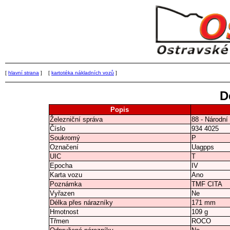
[
hlavní strana
] [
kartotéka nákladních vozů
]
D
Popis
Železniční správa
88 - Národní
Číslo
934 4025
Soukromý
P
Označení
Uagpps
UIC
T
Epocha
IV
Karta vozu
Ano
Poznámka
TMF CITA
Vyřazen
Ne
Délka přes nárazníky
171 mm
Hmotnost
109 g
Třmen
ROCO