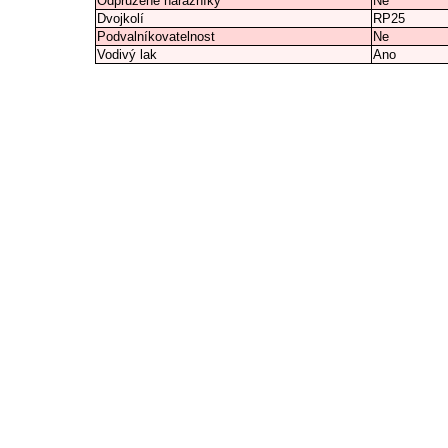
Odpružené nárazníky
Ne
Dvojkolí
RP25
Podvalníkovatelnost
Ne
Vodivý lak
Ano