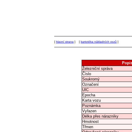
[
hlavní strana
] [
kartotéka nákladních vozů
]
Popi
Železniční správa
Číslo
Soukromý
Označení
UIC
Epocha
Karta vozu
Poznámka
Vyřazen
Délka přes nárazníky
Hmotnost
Třmen