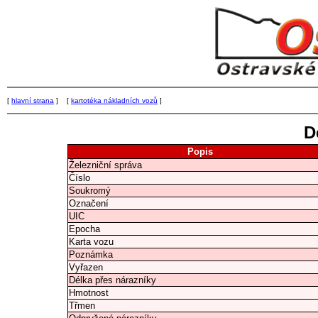
[
hlavní strana
] [
kartotéka nákladních vozů
]
D
Popis
Železniční správa
Číslo
Soukromý
Označení
UIC
Epocha
Karta vozu
Poznámka
Vyřazen
Délka přes nárazníky
Hmotnost
Třmen