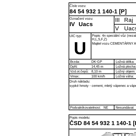
Číslo vozu:
84 54 932 1 140-1 [P]
Označení vozu:
III
Raj
IV
Uacs
V
Uac
Popis: 4n speciální vůz (neza
UIC-typ:
H,L,S,F,Z)
U
Majitel vozu CEMENTÁRNY 
Brzda:
DK-GP
Ložná délka:
DpN:
14,45 m
Ložná plocha
Vzd.ot.čepů:
8,10 m
Ložný objem:
Vmax:
100 km/h
Ložná váha:
Druh nákladu:
sypké hmoty - cement, mletý vápenec a váp
Podvalníkovatelnost:
NE
Nesundávat
Popis modelu:
ČSD 84 54 932 1 140-1 