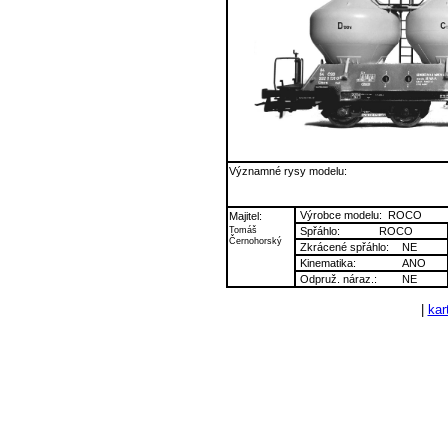
Významné rysy modelu:
Výrobce modelu:
ROCO
Majitel:
Tomáš
Spřáhlo:
ROCO
Černohorský
Zkrácené spřáhlo:
NE
Kinematika:
ANO
Odpruž. náraz.:
NE
|
kart