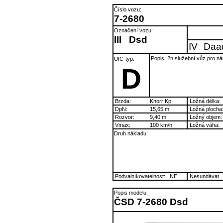
Číslo vozu:
7-2680
Označení vozu:
III
Dsd
IV
Daa
Popis: 2n služební vůz pro ná
UIC-typ:
D
Brzda:
Knorr Kp
Ložná délka:
DpN:
15,65 m
Ložná plocha
Rozvor:
9,40 m
Ložný objem:
Vmax:
100 km/h
Ložná váha:
Druh nákladu:
Podvalníkovatelnost:
NE
Nesundávat
Popis modelu:
ČSD 7-2680 Dsd