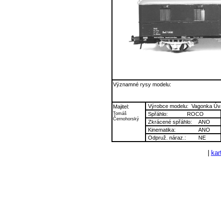
Významné rysy modelu:
Výrobce modelu:
Vagonka Úv
Majitel:
Tomáš
Spřáhlo:
ROCO
Černohorský
Zkrácené spřáhlo:
ANO
Kinematika:
ANO
Odpruž. náraz.:
NE
|
kart