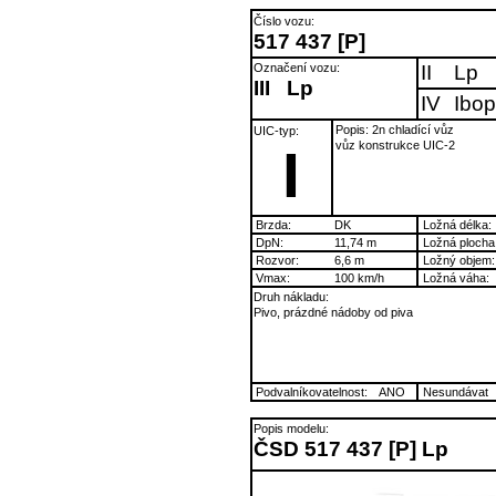
Číslo vozu:
517 437 [P]
Označení vozu:
II
Lp
III
Lp
IV
Ibop
Popis: 2n chladící vůz
UIC-typ:
vůz konstrukce UIC-2
I
Brzda:
DK
Ložná délka:
DpN:
11,74 m
Ložná plocha
Rozvor:
6,6 m
Ložný objem:
Vmax:
100 km/h
Ložná váha:
Druh nákladu:
Pivo, prázdné nádoby od piva
Podvalníkovatelnost:
ANO
Nesundávat
Popis modelu:
ČSD 517 437 [P] Lp