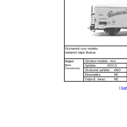
Významné rysy modelu:
reklamní nápis Budvar
Výrobce modelu:
mcx
Majitel:
Milan
Spřáhlo:
ROCO
Černohorský
Zkrácené spřáhlo:
ANO
Kinematika:
NE
Odpruž. náraz.:
NE
|
kart