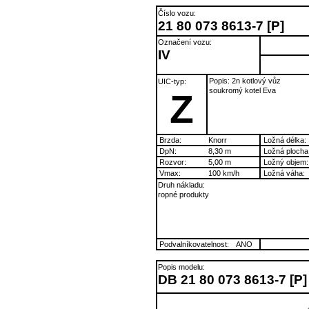
Číslo vozu:
21 80 073 8613-7 [P]
Označení vozu:
IV
Popis: 2n kotlový vůz
UIC-typ:
soukromý kotel Eva
Z
Brzda:
Knorr
Ložná délka:
DpN:
8,30 m
Ložná plocha
Rozvor:
5,00 m
Ložný objem:
Vmax:
100 km/h
Ložná váha:
Druh nákladu:
ropné produkty
Podvalníkovatelnost:
ANO
Popis modelu:
DB 21 80 073 8613-7 [P]