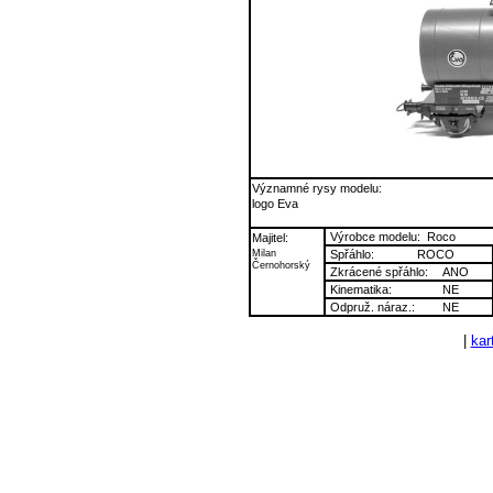
Významné rysy modelu:
logo Eva
Výrobce modelu:
Roco
Majitel:
Milan
Spřáhlo:
ROCO
Černohorský
Zkrácené spřáhlo:
ANO
Kinematika:
NE
Odpruž. náraz.:
NE
|
kart