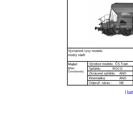
Významné rysy modelu:
modrý nátěr
Výrobce modelu:
ČS Train
Majitel:
Milan
Spřáhlo:
ROCO
Černohorský
Zkrácené spřáhlo:
ANO
Kinematika:
ANO
Odpruž. náraz.:
NE
|
kart