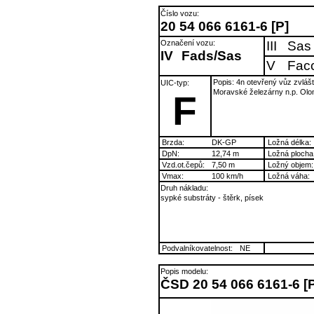
Číslo vozu:
20 54 066 6161-6 [P]
Označení vozu:
III
Sas
IV
Fads/Sas
V
Fac
Popis: 4n otevřený vůz zvlášt
UIC-typ:
Moravské železárny n.p. Ol
F
Brzda:
DK-GP
Ložná délka:
DpN:
12,74 m
Ložná plocha
Vzd.ot.čepů:
7,50 m
Ložný objem:
Vmax:
100 km/h
Ložná váha:
Druh nákladu:
sypké substráty - štěrk, písek
Podvalníkovatelnost:
NE
Popis modelu:
ČSD 20 54 066 6161-6 [