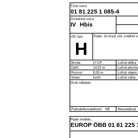
Číslo vozu:
01 81 225 1 085-4
Označení vozu:
IV
Hbis
Popis: 2n krytý vůz zvláštní 
UIC-typ:
H
Brzda:
O-GP
Ložná délka:
DpN:
14,02 m
Ložná plocha
Rozvor:
8,00 m
Ložný objem:
Vmax:
km/h
Ložná váha:
Druh nákladu:
Podvalníkovatelnost:
NE
Nesundávat
Popis modelu:
EUROP ÖBB 01 81 225 1