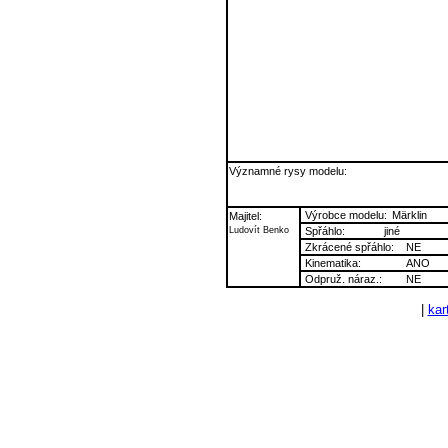
Významné rysy modelu:
Výrobce modelu:
Märklin
Majitel:
Ludovít Benko
Spřáhlo:
jiné
Zkrácené spřáhlo:
NE
Kinematika:
ANO
Odpruž. náraz.:
NE
|
kart