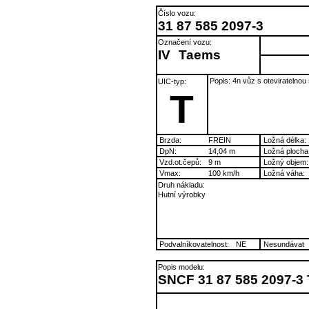
Číslo vozu:
31 87 585 2097-3
Označení vozu:
IV
Taems
Popis: 4n vůz s oteviratelnou
UIC-typ:
T
Brzda:
FREIN
Ložná délka:
DpN:
14,04 m
Ložná plocha
Vzd.ot.čepů:
9 m
Ložný objem:
Vmax:
100 km/h
Ložná váha:
Druh nákladu:
Hutní výrobky
Podvalníkovatelnost:
NE
Nesundávat
Popis modelu:
SNCF 31 87 585 2097-3