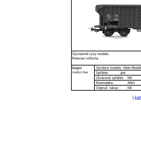
Významné rysy modelu:
Rolovací střecha
Výrobce modelu:
Klein Mode
Majitel:
Jindřich Bek
Spřáhlo:
jiné
Zkrácené spřáhlo:
NE
Kinematika:
ANO
Odpruž. náraz.:
NE
|
kart