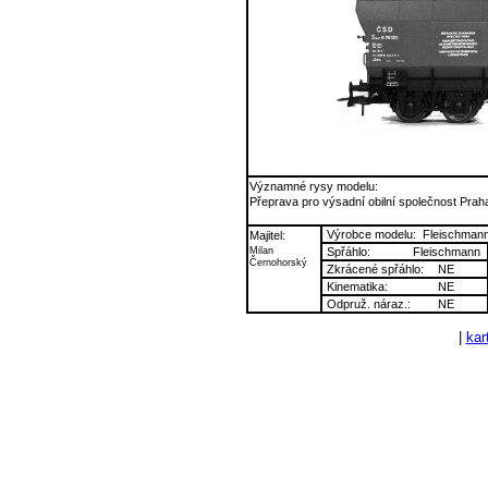
Významné rysy modelu:
Přeprava pro výsadní obilní společnost Prah
Výrobce modelu:
Fleischman
Majitel:
Milan
Spřáhlo:
Fleischmann
Černohorský
Zkrácené spřáhlo:
NE
Kinematika:
NE
Odpruž. náraz.:
NE
|
kart