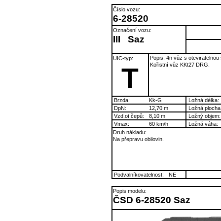
Číslo vozu:
6-28520
Označení vozu:
III
Saz
Popis: 4n vůz s oteviratelnou
UIC-typ:
Kořistní vůz KKt27 DRG.
T
Brzda:
Kk-G
Ložná délka:
DpN:
12,70 m
Ložná plocha
Vzd.ot.čepů:
8,10 m
Ložný objem:
Vmax:
60 km/h
Ložná váha:
Druh nákladu:
Na přepravu obilovin.
Podvalníkovatelnost:
NE
Popis modelu:
ČSD 6-28520 Saz