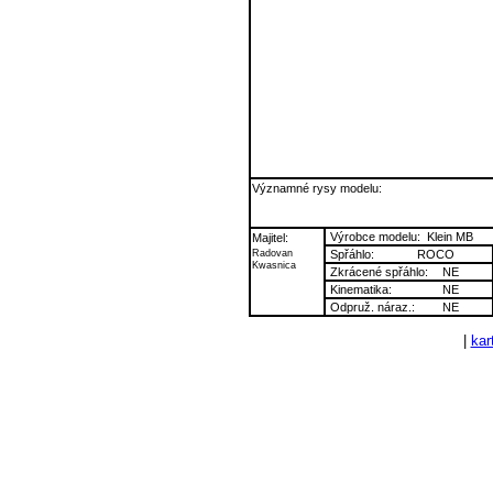
Významné rysy modelu:
Výrobce modelu:
Klein MB
Majitel:
Radovan
Spřáhlo:
ROCO
Kwasnica
Zkrácené spřáhlo:
NE
Kinematika:
NE
Odpruž. náraz.:
NE
|
kart