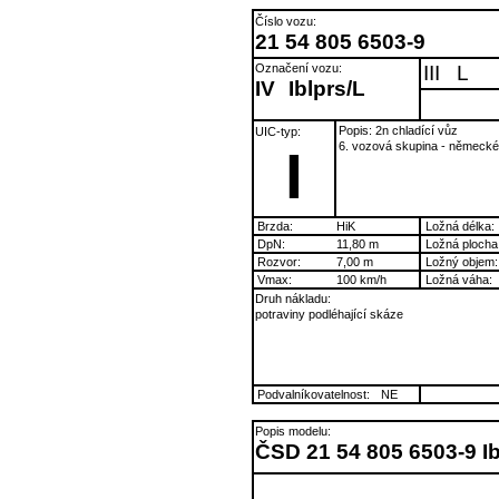
Číslo vozu:
21 54 805 6503-9
Označení vozu:
III
L
IV
Iblprs/L
Popis: 2n chladící vůz
UIC-typ:
6. vozová skupina - německ
I
Brzda:
HiK
Ložná délka:
DpN:
11,80 m
Ložná plocha
Rozvor:
7,00 m
Ložný objem:
Vmax:
100 km/h
Ložná váha:
Druh nákladu:
potraviny podléhající skáze
Podvalníkovatelnost:
NE
Popis modelu:
ČSD 21 54 805 6503-9 Ib