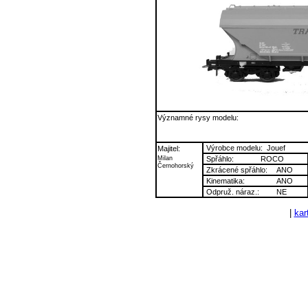
Významné rysy modelu:
Výrobce modelu:
Jouef
Majitel:
Milan
Spřáhlo:
ROCO
Černohorský
Zkrácené spřáhlo:
ANO
Kinematika:
ANO
Odpruž. náraz.:
NE
|
kart