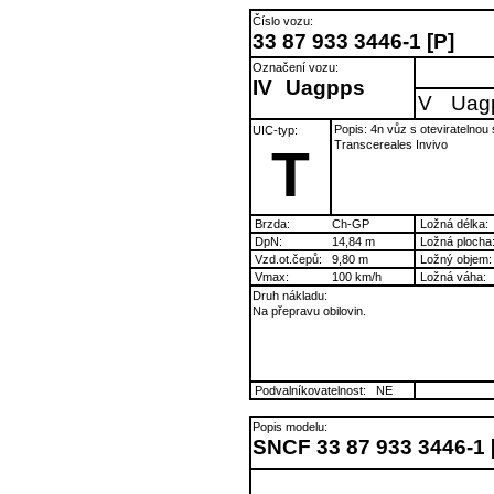
Číslo vozu:
33 87 933 3446-1 [P]
Označení vozu:
IV
Uagpps
V
Uag
Popis: 4n vůz s oteviratelnou
UIC-typ:
Transcereales Invivo
T
Brzda:
Ch-GP
Ložná délka:
DpN:
14,84 m
Ložná plocha
Vzd.ot.čepů:
9,80 m
Ložný objem:
Vmax:
100 km/h
Ložná váha:
Druh nákladu:
Na přepravu obilovin.
Podvalníkovatelnost:
NE
Popis modelu:
SNCF 33 87 933 3446-1 