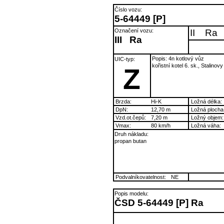
Číslo vozu:
5-64449 [P]
Označení vozu:
II
Ra
III
Ra
Popis: 4n kotlový vůz
UIC-typ:
kořistní kotel 6. sk., Stalinov
Z
Brzda:
Hi-K
Ložná délka:
DpN:
12,70 m
Ložná plocha
Vzd.ot.čepů:
7,20 m
Ložný objem:
Vmax:
80 km/h
Ložná váha:
Druh nákladu:
propan butan
Podvalníkovatelnost:
NE
Popis modelu:
ČSD 5-64449 [P] Ra