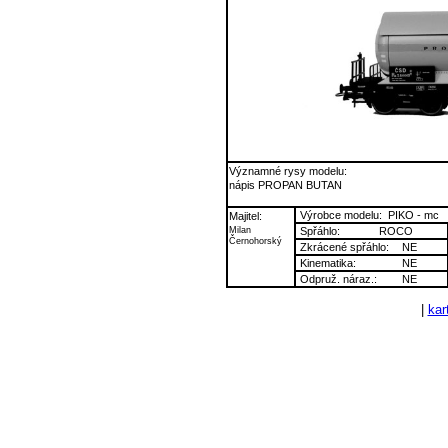
Významné rysy modelu:
nápis PROPAN BUTAN
Výrobce modelu:
PIKO - mc
Majitel:
Milan
Spřáhlo:
ROCO
Černohorský
Zkrácené spřáhlo:
NE
Kinematika:
NE
Odpruž. náraz.:
NE
|
kart