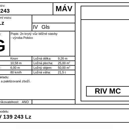
ozu:
MÁV
 243
ní vozu:
Lz
IV
Gls
Popis: 2n krytý vůz běžné stavby
:
- výroba Polsko
G
Knorr
Ložná délka:
9,26 m
10,58 m
Ložná plocha:
25,00 m
2
:
6,00 m
Ložný objem:
50,00 m
3
80 km/h
Ložná váha:
21,5 t
kladu:
a paletizované zboží.
RIV MC
íkovatelnost:
ANO
odelu:
 139 243 Lz