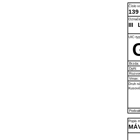
Číslo v
139
Označe
III
UIC-typ
Brzda:
DpN:
Rozvor
Vmax:
Druh ná
Kusové 
Podvaln
Popis m
MÁV