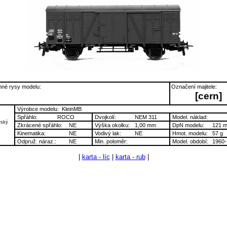
né rysy modelu:
Označení majitele:
[cern]
Výrobce modelu:
KleinMB
Spřáhlo:
ROCO
Dvojkolí:
NEM 311
Model. náklad:
rský
Zkrácené spřáhlo:
NE
Výška okolku:
1,00 mm
DpN modelu:
121 
Kinematika:
NE
Vodivý lak:
NE
Hmot. modelu:
57 g
Odpruž. náraz.:
NE
Min. poloměr:
Model. období:
1960-
|
karta - líc
|
karta - rub
|