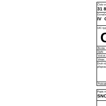
Číslo v
31 
Označe
IV
UIC-typ
Brzda:
DpN:
Vzd.ot.
Vmax:
Druh ná
přeprav
Podvaln
Popis m
SNC