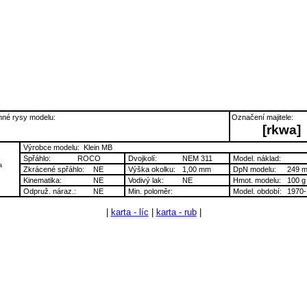
né rysy modelu:
Označení majitele:
[rkwa]
Výrobce modelu:
Klein MB
Spřáhlo:
ROCO
Dvojkolí:
NEM 311
Model. náklad:
a
Zkrácené spřáhlo:
NE
Výška okolku:
1,00 mm
DpN modelu:
249 
Kinematika:
NE
Vodivý lak:
NE
Hmot. modelu:
100 g
Odpruž. náraz.:
NE
Min. poloměr:
Model. období:
1970-
|
karta - líc
|
karta - rub
|