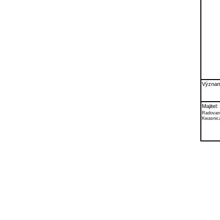
Význam
Majitel:
Radovan
Kwasnic