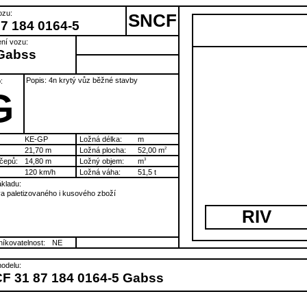
ozu:
SNCF
87 184 0164-5
ní vozu:
Gabss
Popis: 4n krytý vůz běžné stavby
:
G
KE-GP
Ložná délka:
m
21,70 m
Ložná plocha:
52,00 m
2
čepů:
14,80 m
Ložný objem:
m
3
120 km/h
Ložná váha:
51,5 t
kladu:
a paletizovaného i kusového zboží
RIV
íkovatelnost:
NE
odelu:
F 31 87 184 0164-5 Gabss