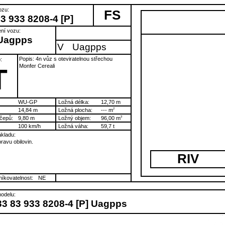
ozu:
FS
3 933 8208-4 [P]
ní vozu:
Uagpps
V
Uagpps
Popis: 4n vůz s oteviratelnou střechou
:
Monfer Cereali
T
WU-GP
Ložná délka:
12,70 m
14,84 m
Ložná plocha:
--- m
2
čepů:
9,80 m
Ložný objem:
96,00 m
3
100 km/h
Ložná váha:
59,7 t
kladu:
ravu obilovin.
RIV
íkovatelnost:
NE
odelu:
33 83 933 8208-4 [P] Uagpps