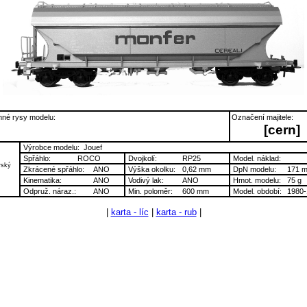
né rysy modelu:
Označení majitele:
[cern]
Výrobce modelu:
Jouef
Spřáhlo:
ROCO
Dvojkolí:
RP25
Model. náklad:
rský
Zkrácené spřáhlo:
ANO
Výška okolku:
0,62 mm
DpN modelu:
171 
Kinematika:
ANO
Vodivý lak:
ANO
Hmot. modelu:
75 g
Odpruž. náraz.:
ANO
Min. poloměr:
600 mm
Model. období:
1980-
|
karta - líc
|
karta - rub
|