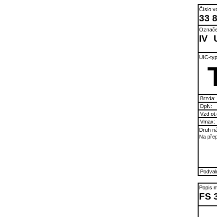
Číslo v
33 8
Označe
IV
UIC-typ
Brzda:
DpN:
Vzd.ot.
Vmax:
Druh ná
Na přep
Podvaln
Popis m
FS 