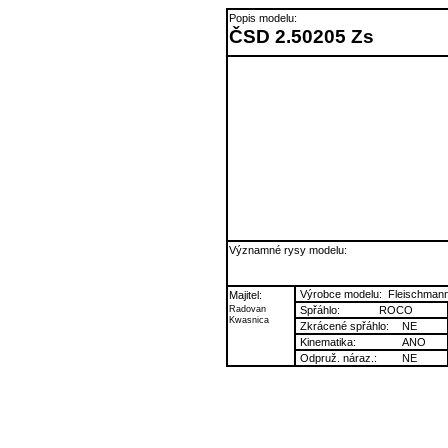
Popis modelu:
ČSD 2.50205 Zs
Významné rysy modelu:
Výrobce modelu:
Fleischman
Majitel:
Radovan
Spřáhlo:
ROCO
Kwasnica
Zkrácené spřáhlo:
NE
Kinematika:
ANO
Odpruž. náraz.:
NE