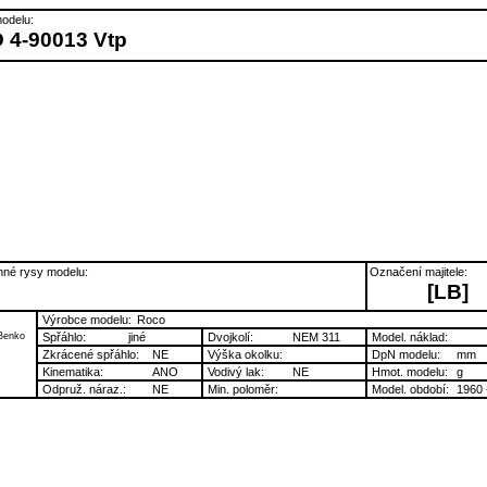
odelu:
 4-90013 Vtp
né rysy modelu:
Označení majitele:
[LB]
Výrobce modelu:
Roco
Benko
Spřáhlo:
jiné
Dvojkolí:
NEM 311
Model. náklad:
Zkrácené spřáhlo:
NE
Výška okolku:
DpN modelu:
mm
Kinematika:
ANO
Vodivý lak:
NE
Hmot. modelu:
g
Odpruž. náraz.:
NE
Min. poloměr:
Model. období:
1960 