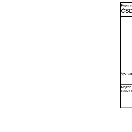
Popis m
ČSD
Význam
Majitel:
Ludovít 