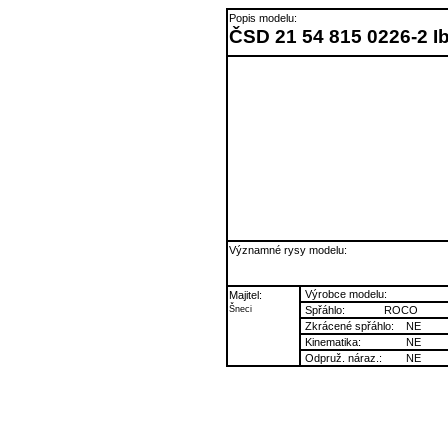
Popis modelu:
ČSD 21 54 815 0226-2 I
Významné rysy modelu:
Výrobce modelu:
Majitel:
Šneci
Spřáhlo:
ROCO
Zkrácené spřáhlo:
NE
Kinematika:
NE
Odpruž. náraz.:
NE