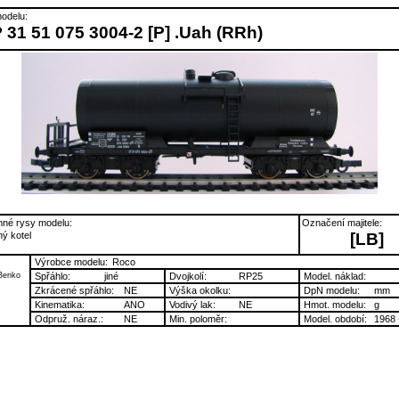
odelu:
 31 51 075 3004-2 [P] .Uah (RRh)
né rysy modelu:
Označení majitele:
ný kotel
[LB]
Výrobce modelu:
Roco
Benko
Spřáhlo:
jiné
Dvojkolí:
RP25
Model. náklad:
Zkrácené spřáhlo:
NE
Výška okolku:
DpN modelu:
mm
Kinematika:
ANO
Vodivý lak:
NE
Hmot. modelu:
g
Odpruž. náraz.:
NE
Min. poloměr:
Model. období:
1968 