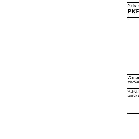
Popis m
PKP
Význam
izolova
Majitel:
Ludovít 