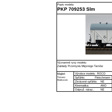
Popis modelu:
PKP 709253 Slm
Významné rysy modelu:
Zakłady Przemysłu Mięsnego Tarnów
Výrobce modelu:
ROCO
Majitel:
Tomasz
Spřáhlo:
Fleischmann
Malkovski
Zkrácené spřáhlo:
NE
Kinematika:
ANO
Odpruž. náraz.:
NE