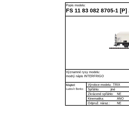
Popis modelu:
FS 11 83 082 8705-1 [P] 
Významné rysy modelu:
modrý nápis INTERFRIGO
Výrobce modelu:
TRIX
Majitel:
Ludovít Benko
Spřáhlo:
jiné
Zkrácené spřáhlo:
NE
Kinematika:
ANO
Odpruž. náraz.:
NE