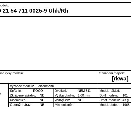
odelu:
 21 54 711 0025-9 Uhk/Rh
né rysy modelu:
Označení majitele:
[rkwa]
Výrobce modelu:
Fleischmann
Spřáhlo:
ROCO
Dvojkolí:
NEM 311
Model. náklad:
a
Zkrácené spřáhlo:
NE
Výška okolku:
1,00 mm
DpN modelu:
101 
Kinematika:
NE
Vodivý lak:
NE
Hmot. modelu:
43 g
Odpruž. náraz.:
NE
Min. poloměr:
Model. období:
1968-