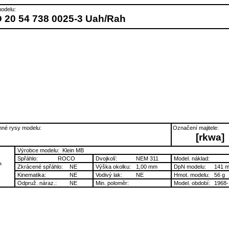
odelu:
 20 54 738 0025-3 Uah/Rah
né rysy modelu:
Označení majitele:
[rkwa]
Výrobce modelu:
Klein MB
Spřáhlo:
ROCO
Dvojkolí:
NEM 311
Model. náklad:
a
Zkrácené spřáhlo:
NE
Výška okolku:
1,00 mm
DpN modelu:
141 
Kinematika:
NE
Vodivý lak:
NE
Hmot. modelu:
56 g
Odpruž. náraz.:
NE
Min. poloměr:
Model. období:
1968-