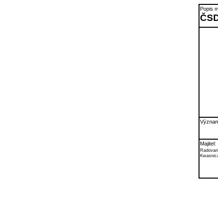
Popis m
ČSD
Význam
Majitel:
Radovan
Kwasnic