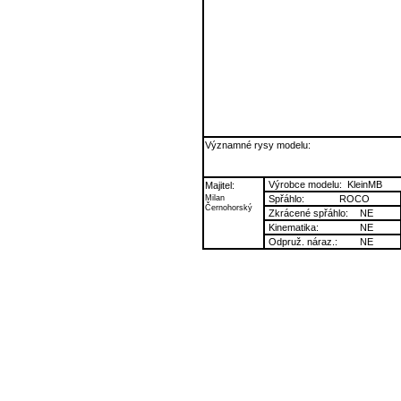
Významné rysy modelu:
Výrobce modelu:
KleinMB
Majitel:
Milan
Spřáhlo:
ROCO
Černohorský
Zkrácené spřáhlo:
NE
Kinematika:
NE
Odpruž. náraz.:
NE