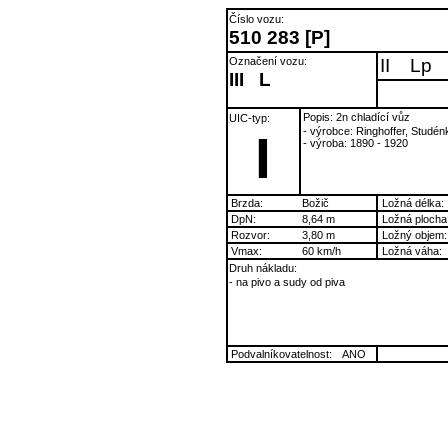
Číslo vozu:
510 283 [P]
Označení vozu:
II
Lp
III
L
Popis: 2n chladící vůz
UIC-typ:
- výrobce: Ringhoffer, Studén
I
- výroba: 1890 - 1920
Brzda:
Božič
Ložná délka:
DpN:
8,64 m
Ložná plocha
Rozvor:
3,80 m
Ložný objem:
Vmax:
60 km/h
Ložná váha:
Druh nákladu:
- na pivo a sudy od piva
Podvalníkovatelnost:
ANO