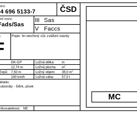
ozu:
ČSD
54 696 5133-7
ní vozu:
III
Sas
Fads/Sas
V
Faccs
Popis: 4n otevřený vůz zvláštní stavby
:
F
DK-GP
Ložná délka:
m
12,74 m
Ložná plocha:
m
2
čepů:
7,50 m
Ložný objem:
38,0 m
3
100 km/h
Ložná váha:
57,0 t
kladu:
ubstráty - štěrk, písek
MC
íkovatelnost:
NE