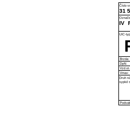
Číslo v
31 
Označe
IV
UIC-typ
Brzda:
DpN:
Vzd.ot.
Vmax:
Druh ná
sypké s
Podvaln