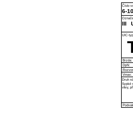
Číslo v
6-1
Označe
III
UIC-typ
Brzda:
DpN:
Rozvor
Vmax:
Druh ná
Sypké s
vlivy, 
Podvaln