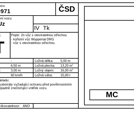
ozu:
ČSD
0971
ní vozu:
Uz
IV
Tk
Popis: 2n vůz s oteviratelnou střechou
:
- kořistní vůz Wuppertal DRG
T
- vůz s oteviratelnou střechou.
-
Ložná délka:
5,00 m
6,50 m
Ložná plocha:
13,20 m
2
:
3,00 m
Ložný objem:
16,00 m
3
60 km/h
Ložná váha:
15,00 t
kladu:
ubstráty vyžadující ochranu před povětrnostními
případně znečisťující vnitřek vozu.
MC
íkovatelnost:
ANO