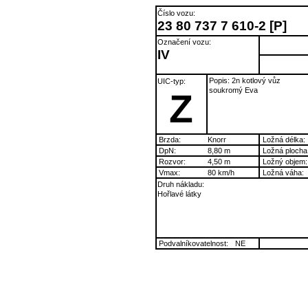
Číslo vozu:
23 80 737 7 610-2 [P]
Označení vozu:
IV
Popis: 2n kotlový vůz
UIC-typ:
soukromý Eva
Z
Brzda:
Knorr
Ložná délka:
DpN:
8,80 m
Ložná plocha
Rozvor:
4,50 m
Ložný objem:
Vmax:
80 km/h
Ložná váha:
Druh nákladu:
Hořlavé látky
Podvalníkovatelnost:
NE