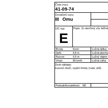
Číslo vozu:
41-09-74
Označení vozu:
III
Omu
Popis: 2n otevřený vůz běžn
UIC-typ:
E
Brzda:
Knorr
Ložná délka:
DpN:
9,8 m
Ložná plocha
Rozvor:
4,5 m
Ložný objem:
Vmax:
80 km/h
Ložná váha:
Druh nákladu:
kusové zboží, sypké hmoty (ruda ,uhlí)
Podvalníkovatelnost:
NE