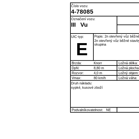
Číslo vozu:
4-78085
Označení vozu:
III
Vu
Popis: 2n otevřený vůz běžn
UIC-typ:
2n otevřený vůz běžné stavb
E
skupina
Brzda:
Knorr
Ložná délka:
DpN:
8,80 m
Ložná plocha
Rozvor:
4,0 m
Ložný objem:
Vmax:
80 km/h
Ložná váha:
Druh nákladu:
sypké, kusové zboží
Podvalníkovatelnost:
NE