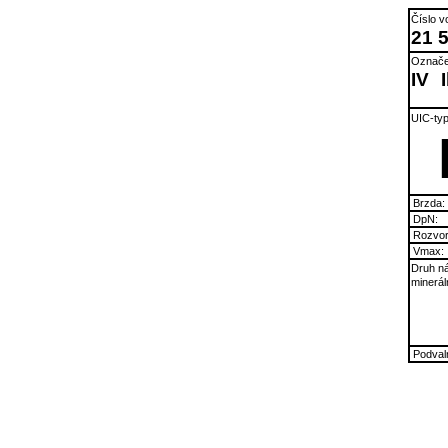
Číslo v
21 
Označe
IV
UIC-typ
Brzda:
DpN:
Rozvor
Vmax:
Druh ná
minerál
Podvaln