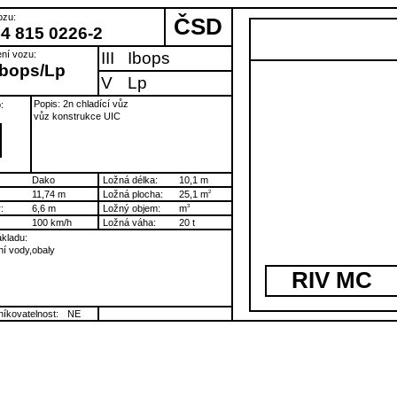
ozu:
ČSD
54 815 0226-2
ní vozu:
III
Ibops
Ibops/Lp
V
Lp
Popis: 2n chladící vůz
:
vůz konstrukce UIC
I
Dako
Ložná délka:
10,1 m
11,74 m
Ložná plocha:
25,1 m
2
:
6,6 m
Ložný objem:
m
3
100 km/h
Ložná váha:
20 t
kladu:
ní vody,obaly
RIV MC
íkovatelnost:
NE