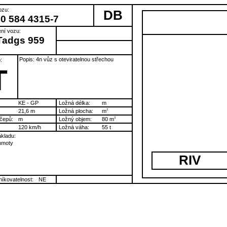
ozu:
DB
80 584 4315-7
ní vozu:
Tadgs 959
Popis: 4n vůz s oteviratelnou střechou
:
T
KE - GP
Ložná délka:
m
21,6 m
Ložná plocha:
m
2
čepů:
m
Ložný objem:
80 m
3
120 km/h
Ložná váha:
55 t
kladu:
hmoty
RIV
íkovatelnost:
NE