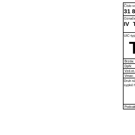
Číslo v
31 
Označe
IV
UIC-typ
Brzda:
DpN:
Vzd.ot.
Vmax:
Druh ná
sypké 
Podvaln