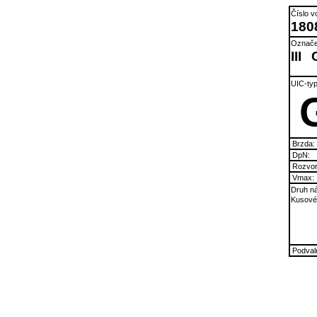
Číslo v
180
Označe
III
UIC-typ
Brzda:
DpN:
Rozvor
Vmax:
Druh ná
Kusové 
Podvaln