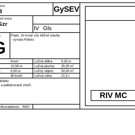
ozu:
GySEV
8
ní vozu:
Gzr
IV
Gls
Popis: 2n krytý vůz běžné stavby
:
- výroba Polsko
G
Knorr
Ložná délka:
9,26 m
10,58 m
Ložná plocha:
25,00 m
2
:
6,00 m
Ložný objem:
50,00 m
3
80 km/h
Ložná váha:
21,5 t
kladu:
a paletizované zboží.
RIV MC
íkovatelnost:
ANO