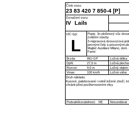
Číslo vozu:
23 83 420 7 850-4 [P]
Označení vozu:
IV
Lails
Popis: 3n plošinový vůz dvo
UIC-typ:
zvláštní stavby
L
3-nápravová dvouvozová jed
pevnými čely a posuvnými pla
Majitel: Ausiliare Milano, dom. 
Farini
Brzda:
WU-GP
Ložná délka:
DpN:
27,0 m
Ložná plocha
Rozvor:
9,0 m
Ložný objem:
Vmax:
100 km/h
Ložná váha:
Druh nákladu:
Kusové, paletizované i volně ložené zboží, kt
chránit před pověternostními vlivy
Podvalníkovatelnost:
NE
Nesundávat