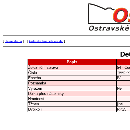
[
hlavní strana
] [
kartotéka hnacích vozidel
]
Det
Popis
Železniční správa
54 - Če
Číslo
T669.0
Epocha
IV
Poznámka
Vyřazen
Ne
Délka přes nárazníky
-
Hmotnost
-
Třmen
jiné
Dvojkolí
RP25