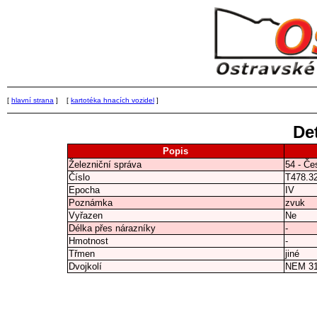
[
hlavní strana
] [
kartotéka hnacích vozidel
]
Det
Popis
Železniční správa
54 - Če
Číslo
T478.3
Epocha
IV
Poznámka
zvuk
Vyřazen
Ne
Délka přes nárazníky
-
Hmotnost
-
Třmen
jiné
Dvojkolí
NEM 3