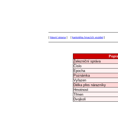
[
hlavní strana
] [
kartotéka hnacích vozidel
]
Popi
Železniční správa
Číslo
Epocha
Poznámka
Vyřazen
Délka přes nárazníky
Hmotnost
Třmen
Dvojkolí