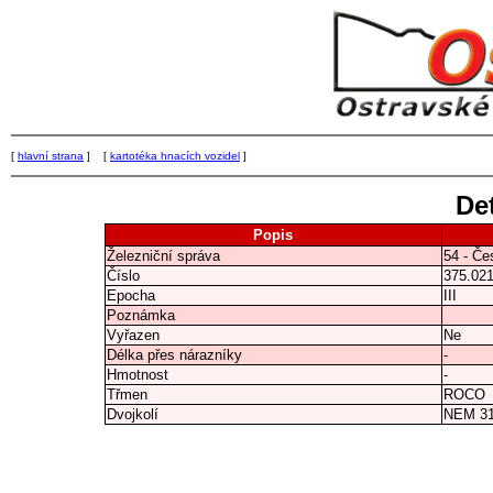
[
hlavní strana
] [
kartotéka hnacích vozidel
]
Det
Popis
Železniční správa
54 - Če
Číslo
375.02
Epocha
III
Poznámka
Vyřazen
Ne
Délka přes nárazníky
-
Hmotnost
-
Třmen
ROCO
Dvojkolí
NEM 3