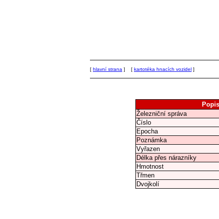
[
hlavní strana
] [
kartotéka hnacích vozidel
]
Popi
Železniční správa
Číslo
Epocha
Poznámka
Vyřazen
Délka přes nárazníky
Hmotnost
Třmen
Dvojkolí