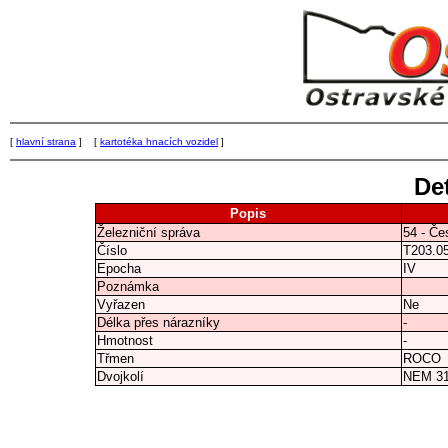
[
hlavní strana
] [
kartotéka hnacích vozidel
]
Det
Popis
Železniční správa
54 - Če
Číslo
T203.0
Epocha
IV
Poznámka
Vyřazen
Ne
Délka přes nárazníky
-
Hmotnost
-
Třmen
ROCO
Dvojkolí
NEM 3