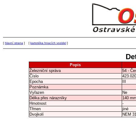
[
hlavní strana
] [
kartotéka hnacích vozidel
]
Det
Popis
Železniční správa
54 - Če
Číslo
423.02
Epocha
III
Poznámka
Vyřazen
Ne
Délka přes nárazníky
140 m
Hmotnost
-
Třmen
jiné
Dvojkolí
NEM 3