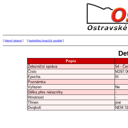
[
hlavní strana
] [
kartotéka hnacích vozidel
]
Det
Popis
Železniční správa
54 - Če
Číslo
M297.0
Epocha
III
Poznámka
Vyřazen
Ne
Délka přes nárazníky
-
Hmotnost
-
Třmen
jiné
Dvojkolí
NEM 3