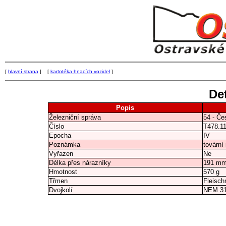
[
hlavní strana
] [
kartotéka hnacích vozidel
]
Det
Popis
Železniční správa
54 - Če
Číslo
T478.1
Epocha
IV
Poznámka
tovární 
Vyřazen
Ne
Délka přes nárazníky
191 m
Hmotnost
570 g
Třmen
Fleisc
Dvojkolí
NEM 3