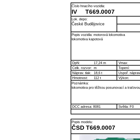
Číslo hnacího vozidla:
IV
T669.0007
Lok. depo:
České Budějovice
Popis vozidla: motorová lokomotiva
lokomotiva kapotová
DpN:
17,24 m
Vmax:
Celk. rozvor:
m
Topení:
Náprav. tlak:
18,6 t
Uspoř. náprav
Hmotnost:
112 t
Výkon:
Poznámka:
lokomotiva pro těžkou posunovací a traťovo
DCC adresa: 8081
Světla: F0
Popis modelu:
ČSD T669.0007