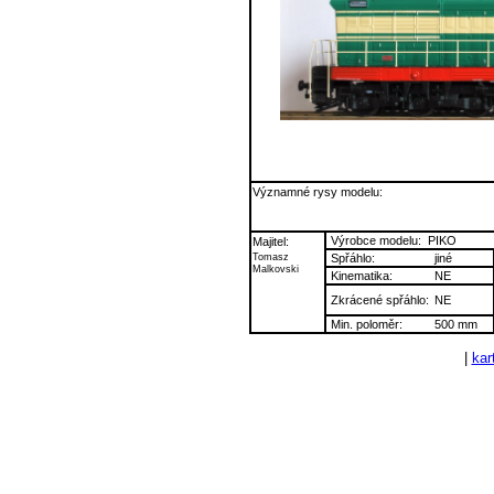
Významné rysy modelu:
Výrobce modelu:
PIKO
Majitel:
Tomasz
Spřáhlo:
jiné
Malkovski
Kinematika:
NE
Zkrácené spřáhlo:
NE
Min. poloměr:
500 mm
|
kart